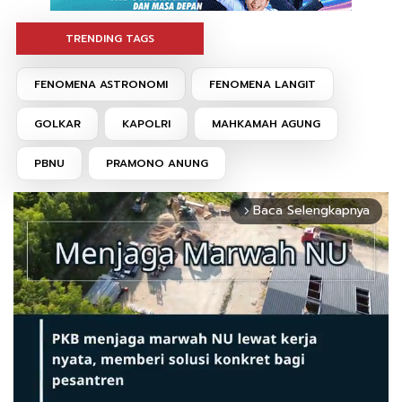
TRENDING TAGS
FENOMENA ASTRONOMI
FENOMENA LANGIT
GOLKAR
KAPOLRI
MAHKAMAH AGUNG
PBNU
PRAMONO ANUNG
Baca Selengkapnya
arrow_forward_ios