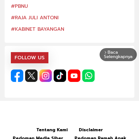
#PBNU
#PB
#RAJA JULI ANTONI
#RA
#KABINET BAYANGAN
#KA
Baca
arrow_forward_ios
Selengkapnya
FOLLOW US
Tentang Kami
Disclaimer
Pedoman Media Siber
Pedoman Ramah Anak