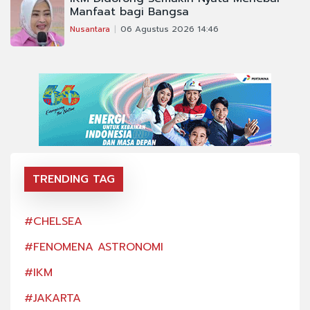
Manfaat bagi Bangsa
Nusantara
06 Agustus 2026 14:46
TRENDING TAG
#CHELSEA
#CH
#FENOMENA ASTRONOMI
#FE
#IKM
#IK
#JAKARTA
#JA