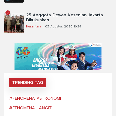
7
25 Anggota Dewan Kesenian Jakarta
Dikukuhkan
Nusantara
05 Agustus 2026 16:34
TRENDING TAG
#FENOMENA ASTRONOMI
#FE
#FENOMENA LANGIT
#FE