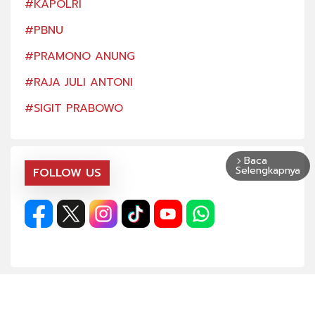
#KAPOLRI
#KA
#PBNU
#PB
#PRAMONO ANUNG
#PR
#RAJA JULI ANTONI
#RA
#SIGIT PRABOWO
#SI
Baca
arrow_forward_ios
Selengkapnya
FOLLOW US