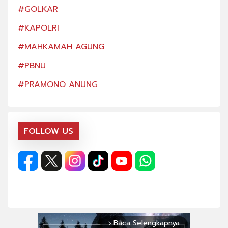
#GOLKAR
#GO
#KAPOLRI
#KA
#MAHKAMAH AGUNG
#MA
#PBNU
#PB
#PRAMONO ANUNG
#PR
FOLLOW US
Baca Selengkapnya
arrow_forward_ios