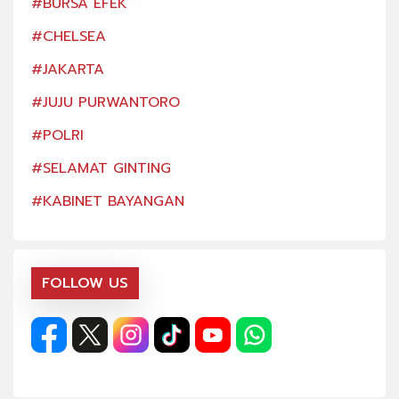
#BURSA EFEK
#BU
#CHELSEA
#CH
#JAKARTA
#JA
#JUJU PURWANTORO
#JU
#POLRI
#PO
#SELAMAT GINTING
#SE
#KABINET BAYANGAN
#KA
FOLLOW US