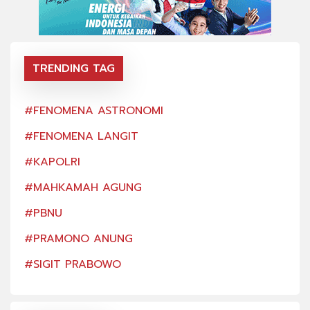
TRENDING TAG
#FENOMENA ASTRONOMI
#FE
#FENOMENA LANGIT
#FE
#KAPOLRI
#KA
#MAHKAMAH AGUNG
#MA
#PBNU
#PB
#PRAMONO ANUNG
#PR
#SIGIT PRABOWO
#SI