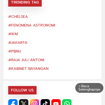
TRENDING TAG
#CHELSEA
#CH
#FENOMENA ASTRONOMI
#FE
#IKM
#IK
#JAKARTA
#JA
#PBNU
#PB
#RAJA JULI ANTONI
#RA
#KABINET BAYANGAN
#KA
Baca
arrow_forward_ios
Selengkapnya
FOLLOW US