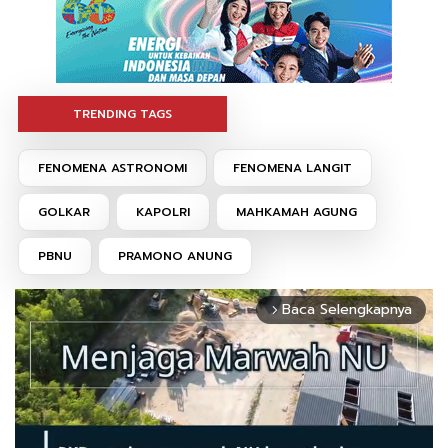
TRENDING TAGS
FENOMENA ASTRONOMI
FENOMENA LANGIT
GOLKAR
KAPOLRI
MAHKAMAH AGUNG
PBNU
PRAMONO ANUNG
Baca Selengkapnya
arrow_forward_ios