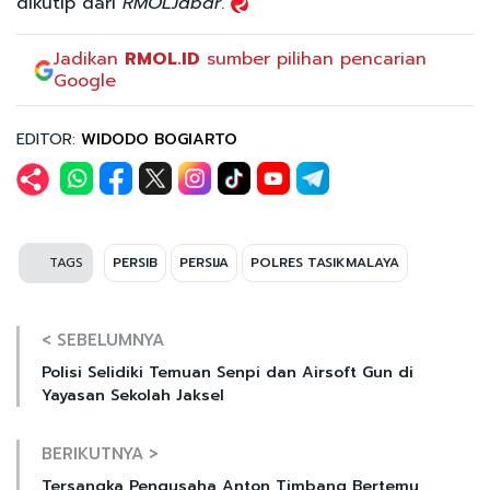
dikutip dari
RMOLJabar
.
Jadikan
RMOL.ID
sumber pilihan pencarian
Google
EDITOR:
WIDODO BOGIARTO
TAGS
PERSIB
PERSIJA
POLRES TASIKMALAYA
< SEBELUMNYA
Polisi Selidiki Temuan Senpi dan Airsoft Gun di
Yayasan Sekolah Jaksel
BERIKUTNYA >
Tersangka Pengusaha Anton Timbang Bertemu