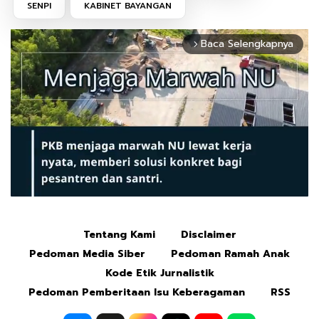
SENPI
KABINET BAYANGAN
Baca Selengkapnya
arrow_forward_ios
Tentang Kami
Disclaimer
Mute
Pedoman Media Siber
Pedoman Ramah Anak
Kode Etik Jurnalistik
Pedoman Pemberitaan Isu Keberagaman
RSS