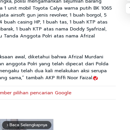
angka, polisi mengamankan sejumlah barang
ya 1 unit mobil Toyota Calya warna putih BK 1065
ta airsoft gun jenis revolver, 1 buah borgol, 5
4 buah casing HP, 1 buah tas, 1 buah KTP atas
barak, 1 buah KTP atas nama Doddy Syafrizal,
tu Tanda Anggota Polri atas nama Afrizal
iksaan awal, diketahui bahwa Afrizal Murdani
 anggota Polri yang telah dipecat dari Polda
engaku telah dua kali melakukan aksi serupa
g sama,” tambah AKP Riffi Noor Faizal.
mber pilihan pencarian Google
Baca Selengkapnya
arrow_forward_ios