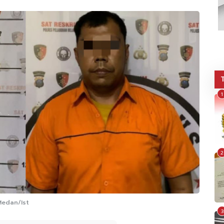
1
2
Medan/Ist
3