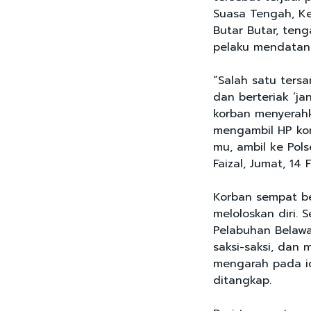
Suasa Tengah, Ke
Butar Butar, ten
pelaku mendatang
“Salah satu ters
dan berteriak ‘j
korban menyerahk
mengambil HP kor
mu, ambil ke Pols
Faizal, Jumat, 14 
Korban sempat be
meloloskan diri. 
Pelabuhan Belaw
saksi-saksi, dan 
mengarah pada id
ditangkap.