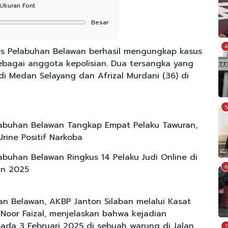
Ukuran Font
Besar
4
es Pelabuhan Belawan berhasil mengungkap kasus
agai anggota kepolisian. Dua tersangka yang
di Medan Selayang dan Afrizal Murdani (36) di
5
labuhan Belawan Tangkap Empat Pelaku Tawuran,
Urine Positif Narkoba
labuhan Belawan Ringkus 14 Pelaku Judi Online di
6
un 2025
an Belawan, AKBP Janton Silaban melalui Kasat
 Noor Faizal, menjelaskan bahwa kejadian
pada 3 Februari 2025 di sebuah warung di Jalan
7