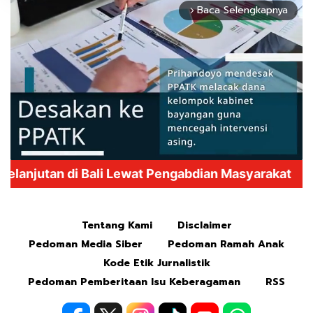
Baca Selengkapnya
arrow_forward_ios
Mute
Tentang Kami
Disclaimer
Pedoman Media Siber
Pedoman Ramah Anak
Kode Etik Jurnalistik
Pedoman Pemberitaan Isu Keberagaman
RSS