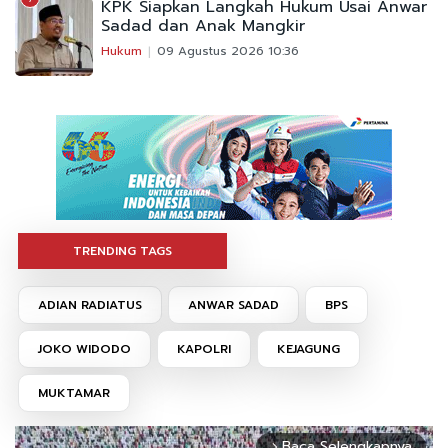
KPK Siapkan Langkah Hukum Usai Anwar
Sadad dan Anak Mangkir
Hukum
09 Agustus 2026 10:36
TRENDING TAGS
ADIAN RADIATUS
ANWAR SADAD
BPS
JOKO WIDODO
KAPOLRI
KEJAGUNG
MUKTAMAR
Baca Selengkapnya
arrow_forward_ios