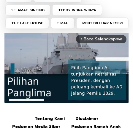
SELAMAT GINTING
TEDDY INDRA WIJAYA
THE LAST HOUSE
TIMAH
MENTERI LUAR NEGERI
Baca Selengkapnya
arrow_forward_ios
Tentang Kami
Disclaimer
Mute
Pedoman Media Siber
Pedoman Ramah Anak