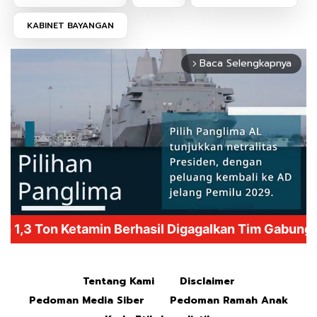
KABINET BAYANGAN
Baca Selengkapnya
arrow_forward_ios
Mute
Tentang Kami
Disclaimer
Pedoman Media Siber
Pedoman Ramah Anak