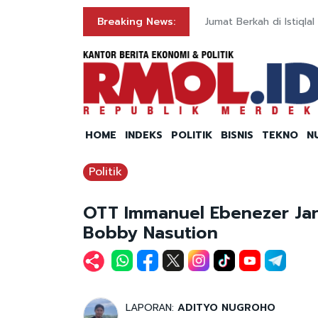
Breaking News:
Jumat Berkah di Istiqla
HOME
INDEKS
POLITIK
BISNIS
TEKNO
N
Politik
OTT Immanuel Ebenezer Jan
Bobby Nasution
LAPORAN:
ADITYO NUGROHO