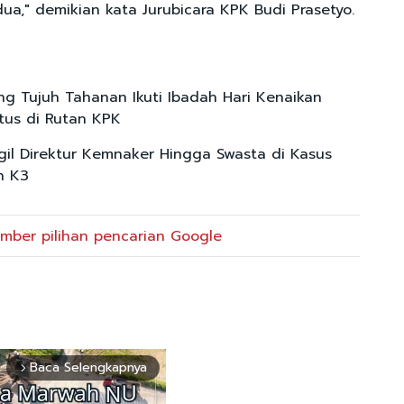
ua," demikian kata Jurubicara KPK Budi Prasetyo.
ng Tujuh Tahanan Ikuti Ibadah Hari Kenaikan
stus di Rutan KPK
il Direktur Kemnaker Hingga Swasta di Kasus
n K3
mber pilihan pencarian Google
Baca Selengkapnya
arrow_forward_ios