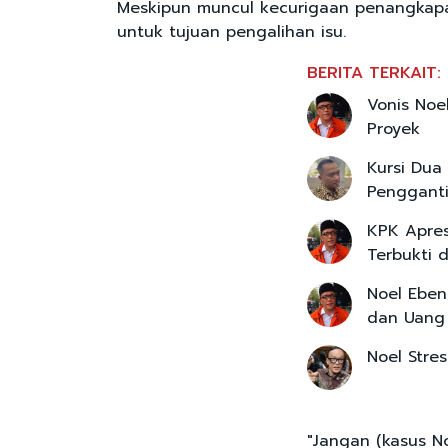
Meskipun muncul kecurigaan penangkapa
untuk tujuan pengalihan isu.
BERITA TERKAIT:
Vonis Noe
Proyek
Kursi Dua
Penggant
KPK Apres
Terbukti 
Noel Eben
dan Uang
Noel Stre
"Jangan (kasus N