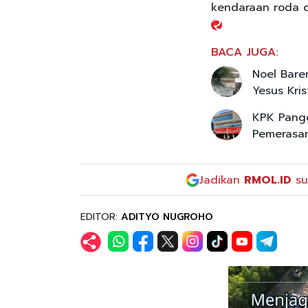
kendaraan roda d
BACA JUGA:
Noel Bare
Yesus Kri
KPK Pangg
Pemerasa
Jadikan
RMOL.ID
su
EDITOR:
ADITYO NUGROHO