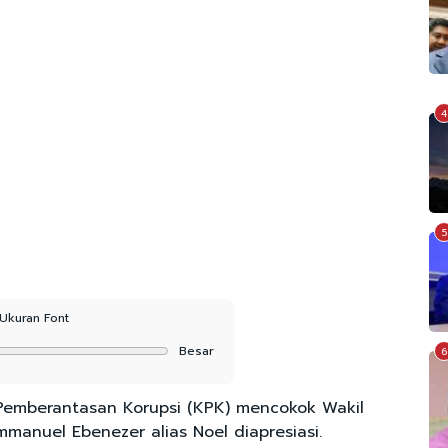
4
5
Ukuran Font
Besar
6
emberantasan Korupsi (KPK) mencokok Wakil
anuel Ebenezer alias Noel diapresiasi.