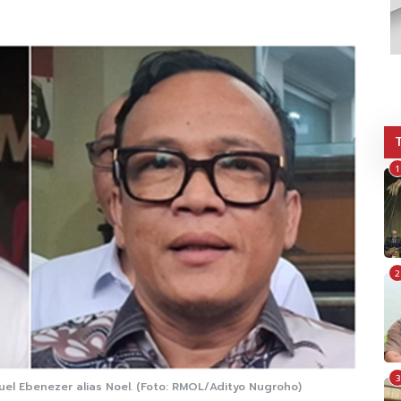
1
2
3
l Ebenezer alias Noel. (Foto: RMOL/Adityo Nugroho)