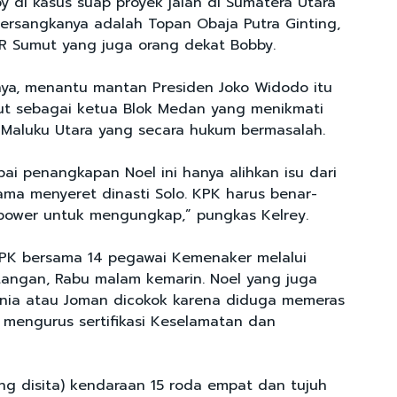
y di kasus suap proyek jalan di Sumatera Utara
tersangkanya adalah Topan Obaja Putra Ginting,
R Sumut yang juga orang dekat Bobby.
ya, menantu mantan Presiden Joko Widodo itu
ut sebagai ketua Blok Medan yang menikmati
 Maluku Utara yang secara hukum bermasalah.
ai penangkapan Noel ini hanya alihkan isu dari
ama menyeret dinasti Solo. KPK harus benar-
power untuk mengungkap,” pungkas Kelrey.
KPK bersama 14 pegawai Kemenaker melalui
tangan, Rabu malam kemarin. Noel yang juga
ania atau Joman dicokok karena diduga memeras
mengurus sertifikasi Keselamatan dan
ang disita) kendaraan 15 roda empat dan tujuh