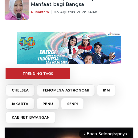
Manfaat bagi Bangsa
Nusantara
06 Agustus 2026 14:46
TRENDING TAGS
CHELSEA
FENOMENA ASTRONOMI
IKM
JAKARTA
PBNU
SENPI
KABINET BAYANGAN
Baca Selengkapnya
arrow_forward_ios