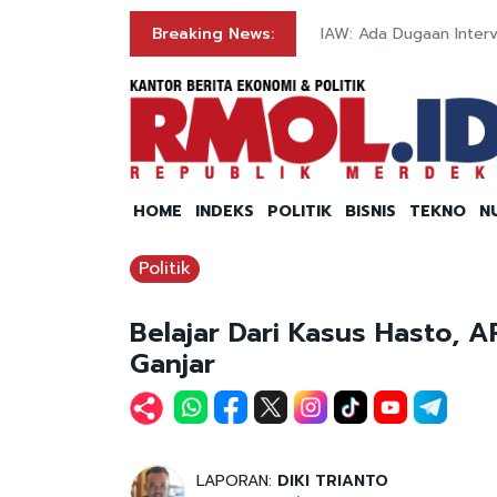
w Day
Breaking News:
IAW: Ada Dugaan Inter
HOME
INDEKS
POLITIK
BISNIS
TEKNO
N
Politik
Belajar Dari Kasus Hasto, 
Ganjar
LAPORAN:
DIKI TRIANTO