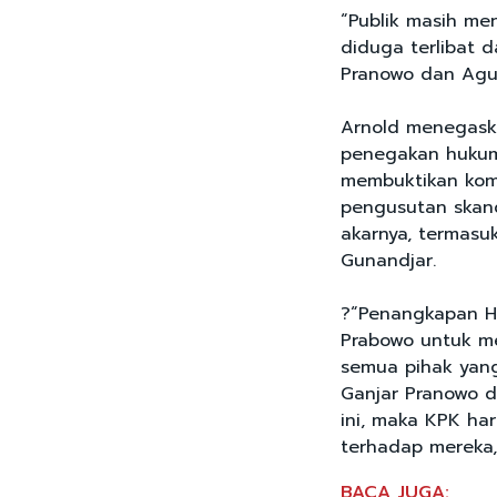
“Publik masih m
diduga terlibat 
Pranowo dan Agun
Arnold menegaska
penegakan hukum.
membuktikan kom
pengusutan skand
akarnya, termas
Gunandjar.
?“Penangkapan H
Prabowo untuk m
semua pihak yang
Ganjar Pranowo 
ini, maka KPK ha
terhadap mereka,
BACA JUGA: