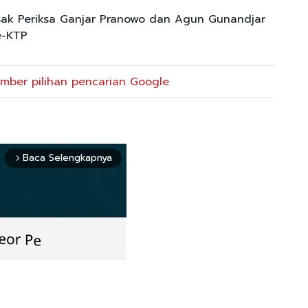
ak Periksa Ganjar Pranowo dan Agun Gunandjar
e-KTP
mber pilihan pencarian Google
Baca Selengkapnya
arrow_forward_ios