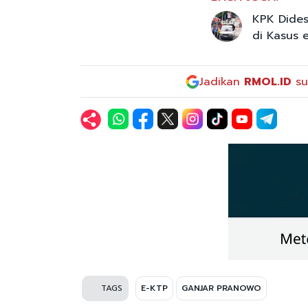
KPK Dides
di Kasus 
Jadikan
RMOL.ID
su
TAGS
E-KTP
GANJAR PRANOWO