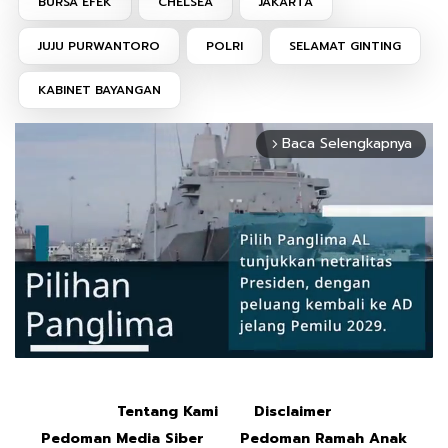
BURSA EFEK
CHELSEA
JAKARTA
JUJU PURWANTORO
POLRI
SELAMAT GINTING
KABINET BAYANGAN
Baca Selengkapnya
arrow_forward_ios
Tentang Kami
Disclaimer
Mute
Pedoman Media Siber
Pedoman Ramah Anak