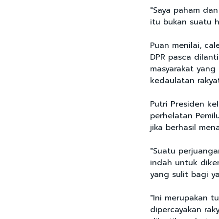
"Saya paham dan 
itu bukan suatu 
Puan menilai, ca
DPR pasca dilant
masyarakat yang
kedaulatan rakyat
Putri Presiden ke
perhelatan Pemil
jika berhasil men
"Suatu perjuanga
indah untuk dike
yang sulit bagi y
"Ini merupakan t
dipercayakan raky