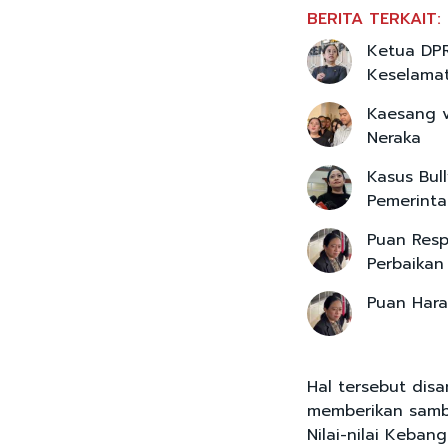
BERITA TERKAIT:
Ketua DPR
Keselamat
Kaesang v
Neraka
Kasus Bul
Pemerinta
Puan Res
Perbaikan 
Puan Hara
Hal tersebut dis
memberikan sam
Nilai-nilai Keba