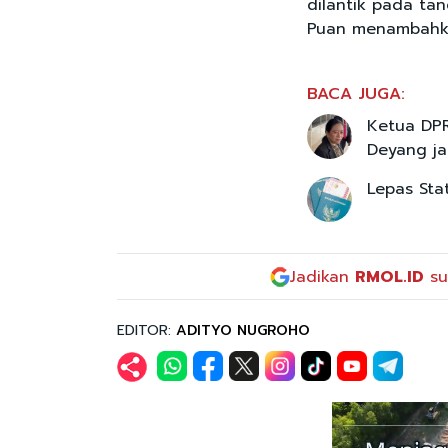
dilantik pada ta
Puan menambahk
BACA JUGA:
Ketua DPR
Deyang ja
Lepas Sta
Jadikan
RMOL.ID
su
EDITOR:
ADITYO NUGROHO