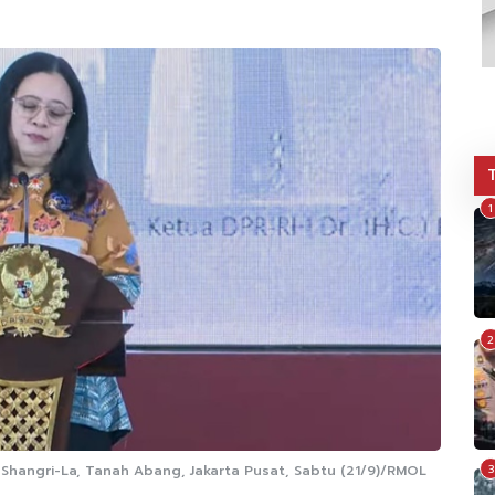
1
2
 Shangri-La, Tanah Abang, Jakarta Pusat, Sabtu (21/9)/RMOL
3