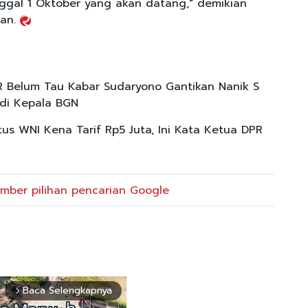
nggal 1 Oktober yang akan datang," demikian
an.
 Belum Tau Kabar Sudaryono Gantikan Nanik S
di Kepala BGN
tus WNI Kena Tarif Rp5 Juta, Ini Kata Ketua DPR
mber pilihan pencarian Google
Baca Selengkapnya
arrow_forward_ios