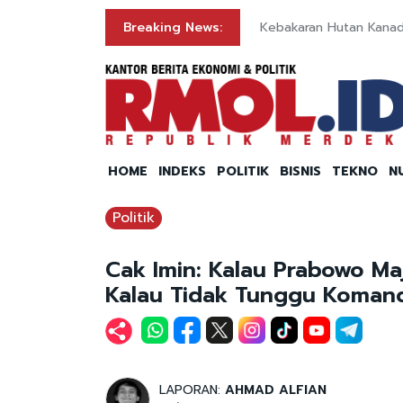
Breaking News:
Kebakaran Hutan Kana
HOME
INDEKS
POLITIK
BISNIS
TEKNO
N
Politik
Cak Imin: Kalau Prabowo Maj
Kalau Tidak Tunggu Koman
LAPORAN:
AHMAD ALFIAN