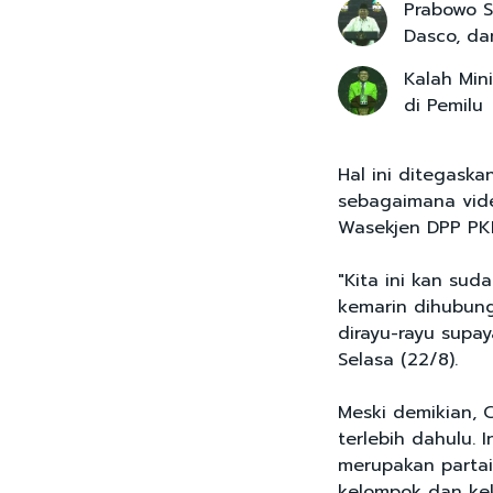
Prabowo S
Dasco, dan
Kalah Min
di Pemilu
Hal ini ditegaska
sebagaimana vide
Wasekjen DPP PKB
"Kita ini kan sud
kemarin dihubung
dirayu-rayu supay
Selasa (22/8).
Meski demikian, 
terlebih dahulu. 
merupakan partai
kelompok dan ke