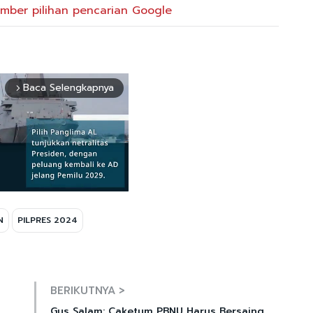
mber pilihan pencarian Google
Baca Selengkapnya
arrow_forward_ios
N
PILPRES 2024
Mute
BERIKUTNYA >
Gus Salam: Caketum PBNU Harus Bersaing