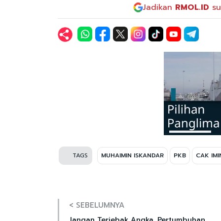
Jadikan
RMOL.ID
su
TAGS
MUHAIMIN ISKANDAR
PKB
CAK IMI
< SEBELUMNYA
Jangan Terjebak Angka, Pertumbuhan