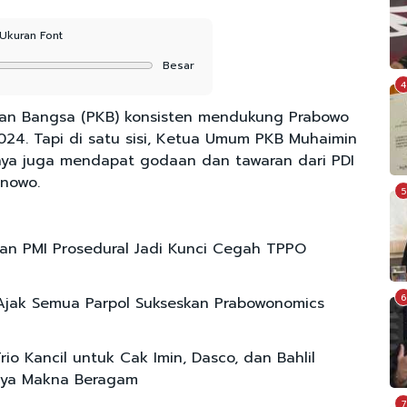
Ukuran Font
Besar
4
tan Bangsa (PKB) konsisten mendukung Prabowo
024. Tapi di satu sisi, Ketua Umum PKB Muhaimin
nya juga mendapat godaan dan tawaran dari PDI
nowo.
5
n PMI Prosedural Jadi Kunci Cegah TPPO
6
Ajak Semua Parpol Sukseskan Prabowonomics
io Kancil untuk Cak Imin, Dasco, dan Bahlil
unya Makna Beragam
7