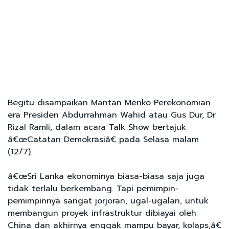
Begitu disampaikan Mantan Menko Perekonomian
era Presiden Abdurrahman Wahid atau Gus Dur, Dr
Rizal Ramli, dalam acara Talk Show bertajuk
â€œCatatan Demokrasiâ€ pada Selasa malam
(12/7).
â€œSri Lanka ekonominya biasa-biasa saja juga
tidak terlalu berkembang. Tapi pemimpin-
pemimpinnya sangat jorjoran, ugal-ugalan, untuk
membangun proyek infrastruktur dibiayai oleh
China dan akhirnya enggak mampu bayar, kolaps,â€