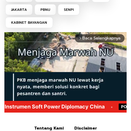
JAKARTA
PBNU
SENPI
KABINET BAYANGAN
Baca Selengkapnya
arrow_forward_ios
Mute
Tentang Kami
Disclaimer