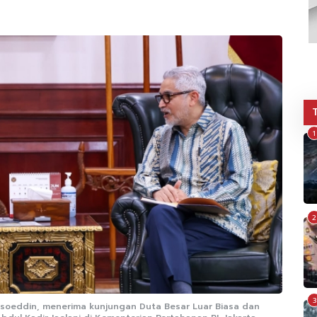
1
2
3
amsoeddin, menerima kunjungan Duta Besar Luar Biasa dan