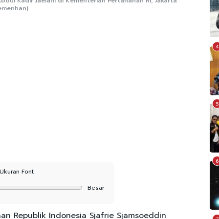
dul Kadir Jaelani di Kementerian Pertahanan RI, Jakarta
Kemenhan)
4
5
6
Ukuran Font
Besar
an Republik Indonesia Sjafrie Sjamsoeddin