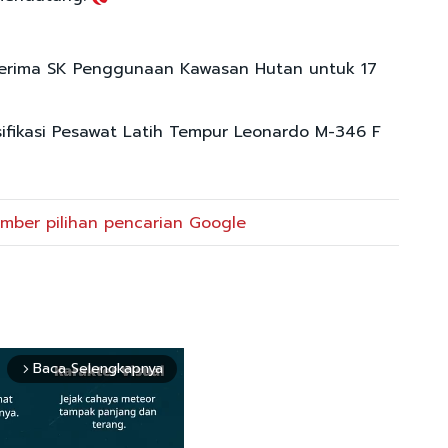
erima SK Penggunaan Kawasan Hutan untuk 17
sifikasi Pesawat Latih Tempur Leonardo M-346 F
mber pilihan pencarian Google
Baca Selengkapnya
arrow_forward_ios