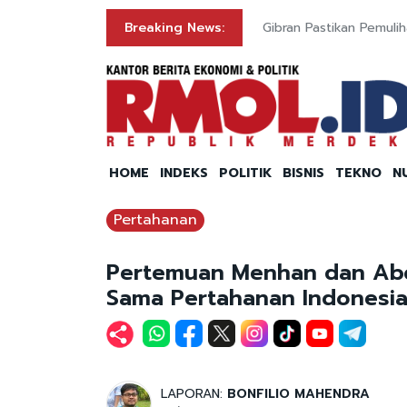
Breaking News:
Gibran Pastikan Pemuli
HOME
INDEKS
POLITIK
BISNIS
TEKNO
N
Pertahanan
Pertemuan Menhan dan Abdu
Sama Pertahanan Indonesi
LAPORAN:
BONFILIO MAHENDRA