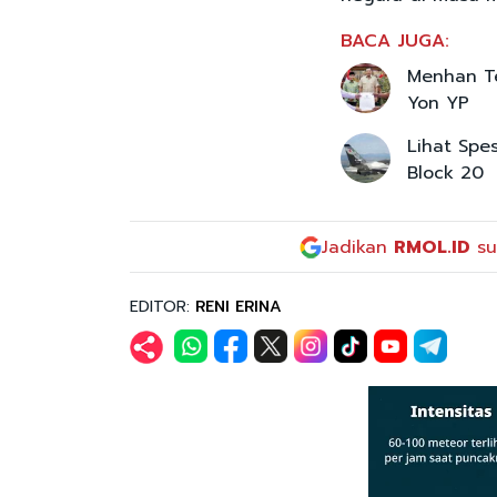
BACA JUGA:
Menhan T
Yon YP
Lihat Spe
Block 20
Jadikan
RMOL.ID
su
EDITOR:
RENI ERINA