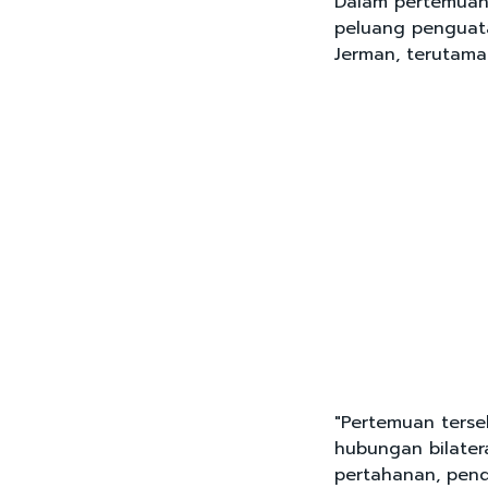
Dalam pertemuan
peluang penguata
Jerman, terutama
"Pertemuan ters
hubungan bilater
pertahanan, pendi