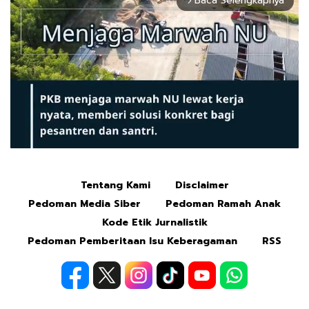
Baca Selengkapnya
arrow_forward_ios
Tentang Kami
Disclaimer
Mute
Pedoman Media Siber
Pedoman Ramah Anak
Kode Etik Jurnalistik
Pedoman Pemberitaan Isu Keberagaman
RSS