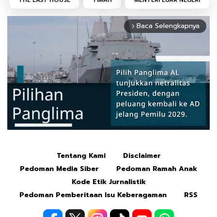
THE LAST HOUSE
TIMAH
MENTERI LUAR NEGERI
Baca Selengkapnya
arrow_forward_ios
Tentang Kami
Disclaimer
Mute
Pedoman Media Siber
Pedoman Ramah Anak
Kode Etik Jurnalistik
Pedoman Pemberitaan Isu Keberagaman
RSS