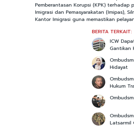
Pemberantasan Korupsi (KPK) terhadap p
Imigrasi dan Pemasyarakatan (Imipas), S
Kantor Imigrasi guna memastikan pelayan
BERITA TERKAIT:
ICW Dapat
Gantikan
Ombudsma
Hidayat
Ombudsma
Hukum Tr
Ombudsman
Ombudsman
Latsarmil