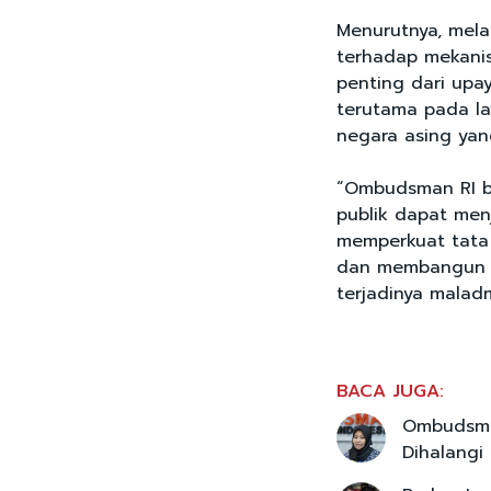
Menurutnya, mel
terhadap mekani
penting dari upa
terutama pada la
negara asing yang
“Ombudsman RI be
publik dapat men
memperkuat tata 
dan membangun 
terjadinya malad
BACA JUGA:
Ombudsman
Dihalangi