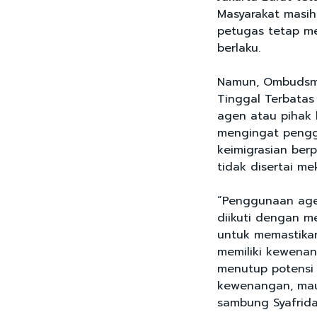
Masyarakat masih
petugas tetap me
berlaku.
Namun, Ombudsm
Tinggal Terbatas
agen atau pihak
mengingat pengg
keimigrasian ber
tidak disertai 
“Penggunaan agen
diikuti dengan me
untuk memastika
memiliki kewenan
menutup potensi
kewenangan, maup
sambung Syafrida