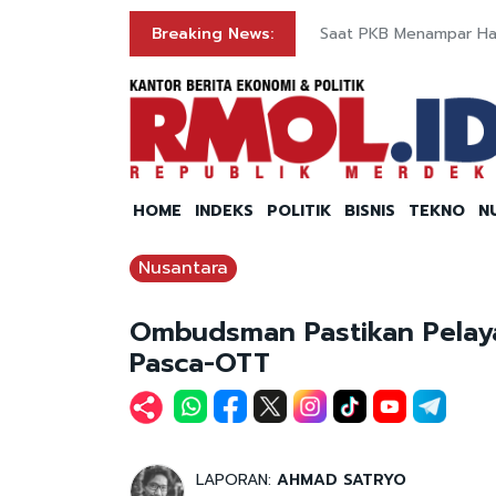
Breaking News:
Saat PKB Menampar Ha
HOME
INDEKS
POLITIK
BISNIS
TEKNO
N
Nusantara
Ombudsman Pastikan Pelaya
Pasca-OTT
LAPORAN:
AHMAD SATRYO