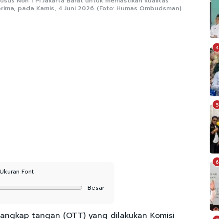
usus Non TPI Jakarta Barat untuk memastikan kualitas
prima, pada Kamis, 4 Juni 2026. (Foto: Humas Ombudsman)
4
5
6
Ukuran Font
Besar
tangkap tangan (OTT) yang dilakukan Komisi