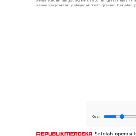
pemantauan langsung ke Kantor Imigrasi Kelas I Kh
penyelenggaraan pelayanan keimigrasian berjalan 
Kecil
Setelah operasi 