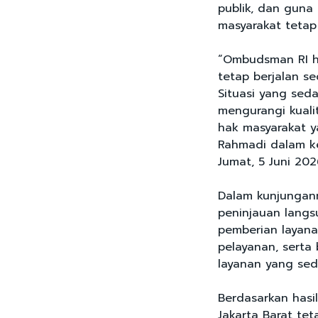
publik, dan guna
masyarakat tetap 
“Ombudsman RI h
tetap berjalan se
Situasi yang sed
mengurangi kual
hak masyarakat y
Rahmadi dalam ke
Jumat, 5 Juni 202
Dalam kunjungan
peninjauan langs
pemberian layan
pelayanan, serta
layanan yang sed
Berdasarkan hasi
Jakarta Barat te