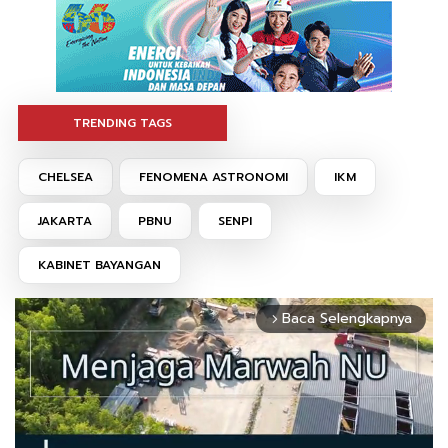
TRENDING TAGS
CHELSEA
FENOMENA ASTRONOMI
IKM
JAKARTA
PBNU
SENPI
KABINET BAYANGAN
Baca Selengkapnya
arrow_forward_ios