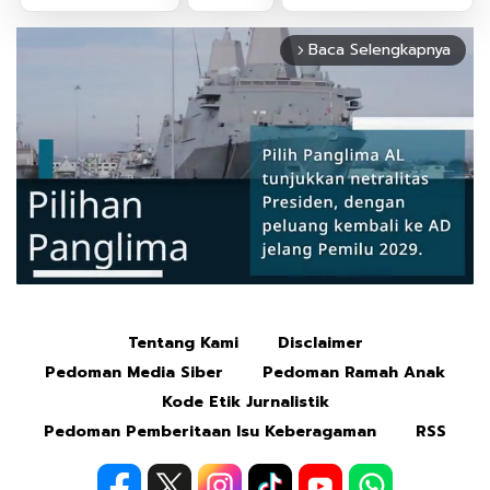
Baca Selengkapnya
arrow_forward_ios
Tentang Kami
Disclaimer
Mute
Pedoman Media Siber
Pedoman Ramah Anak
Kode Etik Jurnalistik
Pedoman Pemberitaan Isu Keberagaman
RSS