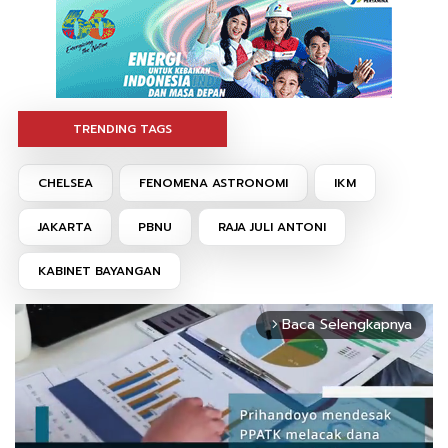
TRENDING TAGS
CHELSEA
FENOMENA ASTRONOMI
IKM
JAKARTA
PBNU
RAJA JULI ANTONI
KABINET BAYANGAN
Baca Selengkapnya
arrow_forward_ios