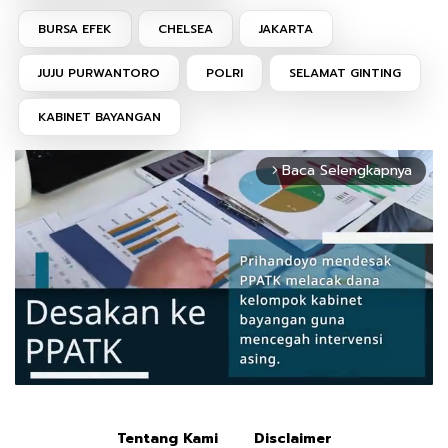
BURSA EFEK
CHELSEA
JAKARTA
JUJU PURWANTORO
POLRI
SELAMAT GINTING
KABINET BAYANGAN
Baca Selengkapnya
arrow_forward_ios
Tentang Kami
Disclaimer
Mute