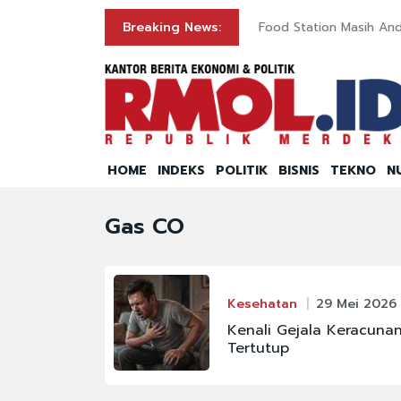
 Bangsa
Breaking News:
Food Station Masih And
HOME
INDEKS
POLITIK
BISNIS
TEKNO
N
Gas CO
Kesehatan
29 Mei 2026 
Kenali Gejala Keracun
Tertutup