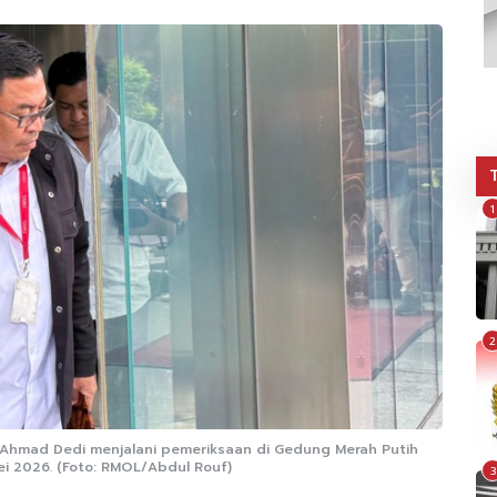
1
2
, Ahmad Dedi menjalani pemeriksaan di Gedung Merah Putih
ei 2026. (Foto: RMOL/Abdul Rouf)
3