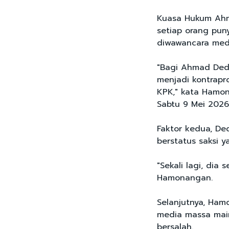
Kuasa Hukum Ahm
setiap orang pun
diwawancara med
"Bagi Ahmad Dedi
menjadi kontrapr
KPK," kata Hamo
Sabtu 9 Mei 2026
Faktor kedua, De
berstatus saksi y
"Sekali lagi, dia
Hamonangan.
Selanjutnya, Ham
media massa main
bersalah.