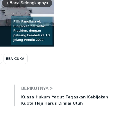
Baca Selengkapnya
arrow_forward_ios
BEA CUKAI
Mute
BERIKUTNYA >
n
Kuasa Hukum Yaqut Tegaskan Kebijakan
Kuota Haji Harus Dinilai Utuh