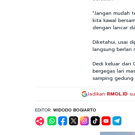
"Jangan mudah te
kita kawal bersa
dengan lancar da
Diketahui, usai 
langsung berlari
Dedi keluar dari
bergegas lari ma
samping gedung l
Jadikan
RMOL.ID
su
EDITOR:
WIDODO BOGIARTO