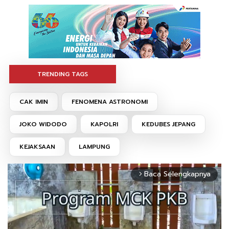
TRENDING TAGS
CAK IMIN
FENOMENA ASTRONOMI
JOKO WIDODO
KAPOLRI
KEDUBES JEPANG
KEJAKSAAN
LAMPUNG
Baca Selengkapnya
arrow_forward_ios