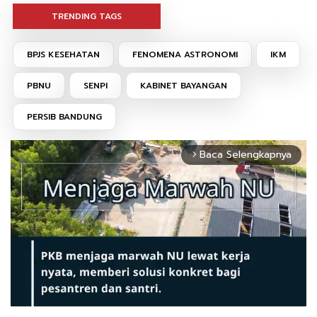
TRENDING TAGS
BPJS KESEHATAN
FENOMENA ASTRONOMI
IKM
PBNU
SENPI
KABINET BAYANGAN
PERSIB BANDUNG
Baca Selengkapnya
arrow_forward_ios