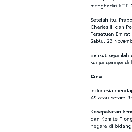
menghadiri KTT 
Setelah itu, Prab
Charles III dan P
Persatuan Emirat
Sabtu, 23 Novemb
Berikut sejumlah
kunjungannya di 
Cina
Indonesia mendapa
AS atau setara Rp
Kesepakatan komi
dan Komite Tiong
negara di bidang 