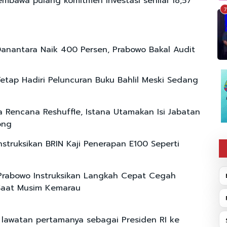
embawa pulang komitmen investasi senilai 18,57
7
anantara Naik 400 Persen, Prabowo Bakal Audit
etap Hadiri Peluncuran Buku Bahlil Meski Sedang
 Rencana Reshuffle, Istana Utamakan Isi Jabatan
ong
nstruksikan BRIN Kaji Penerapan E100 Seperti
Prabowo Instruksikan Langkah Cepat Cegah
Saat Musim Kemarau
lawatan pertamanya sebagai Presiden RI ke