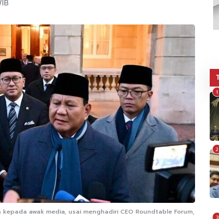
WIB
1
2
 kepada awak media, usai menghadiri CEO Roundtable Forum,
3