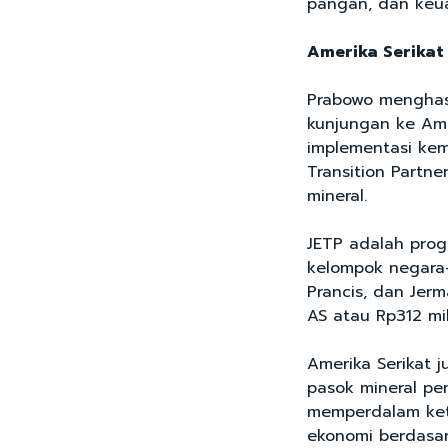
pangan, dan keu
Amerika Serikat
Prabowo menghas
kunjungan ke Ame
implementasi kemi
Transition Partn
mineral.
JETP adalah progr
kelompok negara-n
Prancis, dan Jer
AS atau Rp312 mil
Amerika Serikat
pasok mineral pe
memperdalam kete
ekonomi berdasark