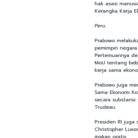
hak asasi manusi
Kerangka Kerja E
Peru
Prabowo melakuka
pemimpin negara 
Pertemuannya den
MoU tentang beba
kerja sama ekono
Prabowo juga mem
Sama Ekonomi Ko
secara substansi
Trudeau.
Presiden RI juga
Christopher Luxo
makan gratis.