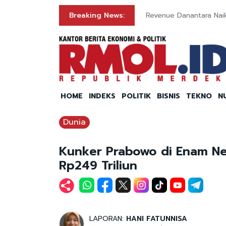
Breaking News:
Revenue Danantara Nai
HOME
INDEKS
POLITIK
BISNIS
TEKNO
N
Dunia
Kunker Prabowo di Enam Neg
Rp249 Triliun
LAPORAN:
HANI FATUNNISA