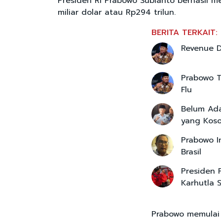
Presiden RI Prabowo Subianto berhasil m
miliar dolar atau Rp294 trilun.
BERITA TERKAIT:
Revenue D
Prabowo T
Flu
Belum Ada
yang Kos
Prabowo I
Brasil
Presiden 
Karhutla 
Prabowo memulai 