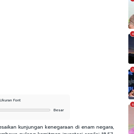
4
5
Ukuran Font
6
Besar
esaikan kunjungan kenegaraan di enam negara,