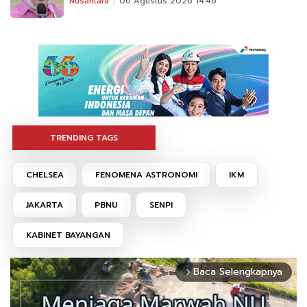
Nusantara
06 Agustus 2026 14:46
TRENDING TAGS
CHELSEA
FENOMENA ASTRONOMI
IKM
JAKARTA
PBNU
SENPI
KABINET BAYANGAN
Baca Selengkapnya
arrow_forward_ios