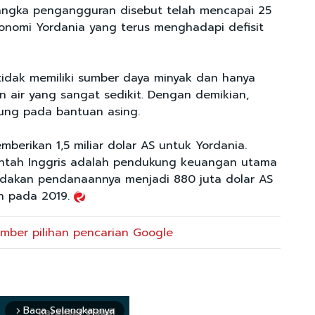
, angka pengangguran disebut telah mencapai 25
onomi Yordania yang terus menghadapi defisit
tidak memiliki sumber daya minyak dan hanya
n air yang sangat sedikit. Dengan demikian,
ung pada bantuan asing.
mberikan 1,5 miliar dolar AS untuk Yordania.
rintah Inggris adalah pendukung keuangan utama
ndakan pendanaannya menjadi 880 juta dolar AS
n pada 2019.
mber pilihan pencarian Google
Baca Selengkapnya
arrow_forward_ios