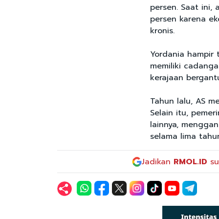
persen. Saat ini
persen karena ek
kronis.
Yordania hampir 
memiliki cadanga
kerajaan bergant
Tahun lalu, AS me
Selain itu, peme
lainnya, mengga
selama lima tahu
Jadikan
RMOL.ID
su