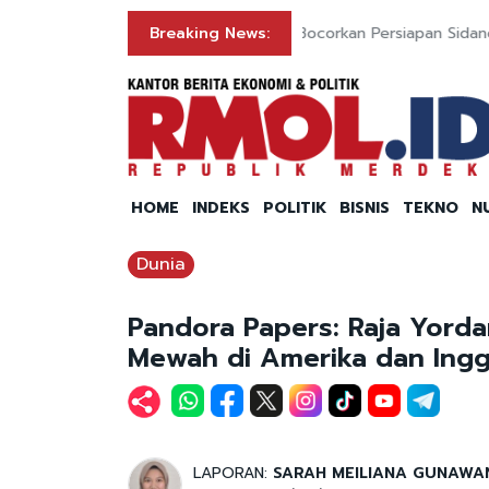
Breaking News:
Produk Kosmetik Lokal
HOME
INDEKS
POLITIK
BISNIS
TEKNO
N
Dunia
Pandora Papers: Raja Yord
Mewah di Amerika dan Inggr
LAPORAN:
SARAH MEILIANA GUNAWA