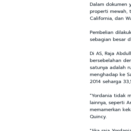
Dalam dokumen ya
properti mewah, 
California, dan 
Pembelian dilaku
sebagian besar di
Di AS, Raja Abdul
bersebelahan den
satunya adalah r
menghadap ke Sam
2014 seharga 33,5
"Yordania tidak 
lainnya, seperti 
memamerkan kekay
Quincy.
"Jika raja Yordan