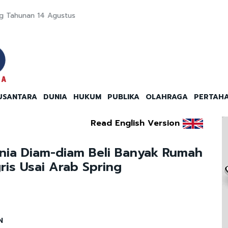
 Makin Mendunia
USANTARA
DUNIA
HUKUM
PUBLIKA
OLAHRAGA
PERTAH
Read English Version
ania Diam-diam Beli Banyak Rumah
is Usai Arab Spring
N