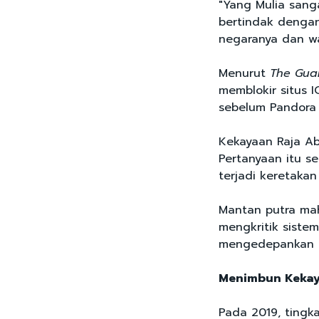
"Yang Mulia sang
bertindak dengan
negaranya dan wa
Menurut
The Gua
memblokir situs I
sebelum Pandora 
Kekayaan Raja Ab
Pertanyaan itu s
terjadi keretakan
Mantan putra mah
mengkritik sistem
mengedepankan k
Menimbun Kekay
Pada 2019, tingk