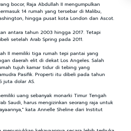
ng bocor, Raja Abdullah II mengumpulkan
termasuk 14 rumah yang tersebar di Malibu,
Washington, hingga pusat kota London dan Ascot.
kan antara tahun 2003 hingga 2017. Tetapi
beli setelah Arab Spring pada 2011.
lah II memiliki tiga rumah tepi pantai yang
gan daerah elit di dekat Los Angeles. Salah
umah tujuh kamar tidur di tebing yang
udra Pasifik. Properti itu dibeli pada tahun
 juta dolar AS.
memiliki uang sebanyak monarki Timur Tengah
Arab Saudi, harus mengizinkan seorang raja untuk
aannya," kata Annelle Sheline dari Institut
ia menunjukkan kekayaannya secara lebih terbuka,