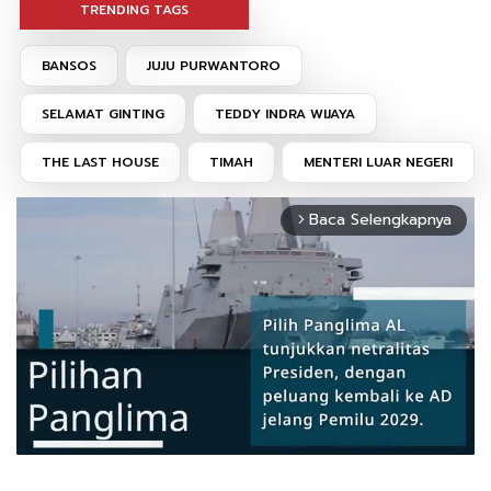
TRENDING TAGS
BANSOS
JUJU PURWANTORO
SELAMAT GINTING
TEDDY INDRA WIJAYA
THE LAST HOUSE
TIMAH
MENTERI LUAR NEGERI
Baca Selengkapnya
arrow_forward_ios