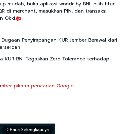
up mudah, buka aplikasi wondr by BNI, pilih fitur
QR di merchant, masukkan PIN, dan transaksi
n Okki.
s Dugaan Penyimpangan KUR Jember Berawal dari
erseroan
la KUR BNI Tegaskan Zero Tolerance terhadap
mber pilihan pencarian Google
Baca Selengkapnya
arrow_forward_ios