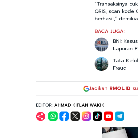
“Transaksinya cuk
QRIS, scan kode 
berhasil,” demikia
BACA JUGA:
BNI: Kasu
Laporan P
Tata Kelo
Fraud
Jadikan
RMOL.ID
su
EDITOR:
AHMAD KIFLAN WAKIK