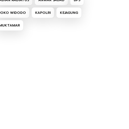
ADIAN RADIATUS
ANWAR SADAD
BPS
JOKO WIDODO
KAPOLRI
KEJAGUNG
MUKTAMAR