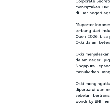
Corporate Secret
menciptakan QRIS
di luar negeri ag
“Suporter Indone
terbang dari Ind
Open 2026, bisa p
Okki dalam ketera
Okki menjelaskan,
dalam negeri, jug
Singapura, Jepang
menukarkan uang 
Okki mengingatka
diperbarui dan m
sebelum bertrans
wondr by BNI menc