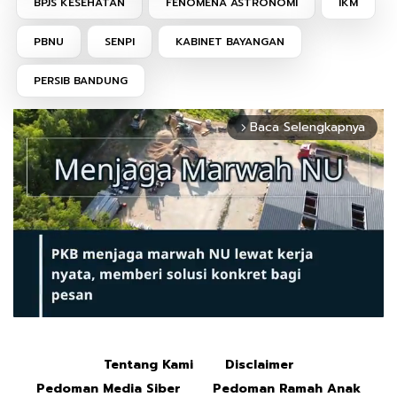
BPJS KESEHATAN
FENOMENA ASTRONOMI
IKM
PBNU
SENPI
KABINET BAYANGAN
PERSIB BANDUNG
Baca Selengkapnya
arrow_forward_ios
Tentang Kami
Disclaimer
Mute
Pedoman Media Siber
Pedoman Ramah Anak