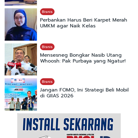
Bisnis
Perbankan Harus Beri Karpet Merah
UMKM agar Naik Kelas
Bisnis
Mensesneg Bongkar Nasib Utang
Whoosh: Pak Purbaya yang Ngatur!
Bisnis
Jangan FOMO, Ini Strategi Beli Mobil
di GIIAS 2026