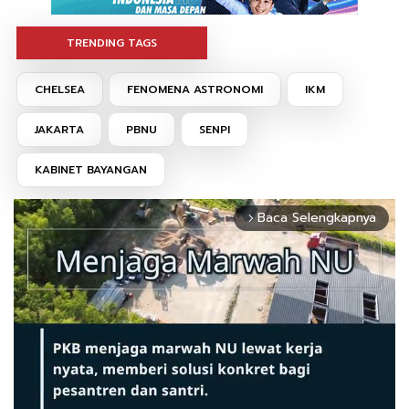
TRENDING TAGS
CHELSEA
FENOMENA ASTRONOMI
IKM
JAKARTA
PBNU
SENPI
KABINET BAYANGAN
Baca Selengkapnya
arrow_forward_ios