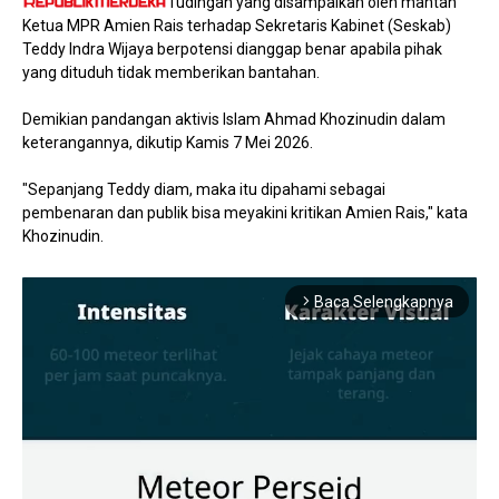
Tudingan yang disampaikan oleh mantan
Ketua MPR Amien Rais terhadap Sekretaris Kabinet (Seskab)
Teddy Indra Wijaya berpotensi dianggap benar apabila pihak
yang dituduh tidak memberikan bantahan.
Demikian pandangan aktivis Islam Ahmad Khozinudin dalam
keterangannya, dikutip Kamis 7 Mei 2026.
"Sepanjang Teddy diam, maka itu dipahami sebagai
pembenaran dan publik bisa meyakini kritikan Amien Rais," kata
Khozinudin.
Baca Selengkapnya
arrow_forward_ios