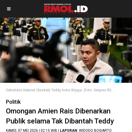
Sekretaris Kabinet (Seskab) Teddy Indra Wijaya. (Foto: Setpres RI)
Politik
Omongan Amien Rais Dibenarkan
Publik selama Tak Dibantah Teddy
KAMIS, 07 MEI 2026 | 02:15 WIB |
LAPORAN
: WIDODO BOGIARTO