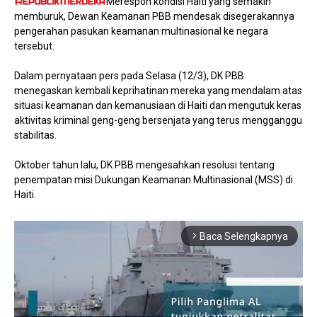
Merespon kondisi Haiti yang semakin
memburuk, Dewan Keamanan PBB mendesak disegerakannya
pengerahan pasukan keamanan multinasional ke negara
tersebut.
Dalam pernyataan pers pada Selasa (12/3), DK PBB
menegaskan kembali keprihatinan mereka yang mendalam atas
situasi keamanan dan kemanusiaan di Haiti dan mengutuk keras
aktivitas kriminal geng-geng bersenjata yang terus mengganggu
stabilitas.
Oktober tahun lalu, DK PBB mengesahkan resolusi tentang
penempatan misi Dukungan Keamanan Multinasional (MSS) di
Haiti.
Baca Selengkapnya
arrow_forward_ios