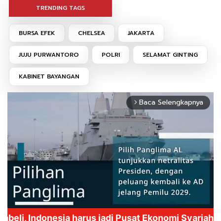
TRENDING TAGS
BURSA EFEK
CHELSEA
JAKARTA
JUJU PURWANTORO
POLRI
SELAMAT GINTING
KABINET BAYANGAN
Baca Selengkapnya
arrow_forward_ios