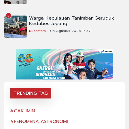
7
Warga Kepulauan Tanimbar Geruduk
Kedubes Jepang
Nusantara
04 Agustus 2026 14:37
TRENDING TAG
#CAK IMIN
#CA
#FENOMENA ASTRONOMI
#FE