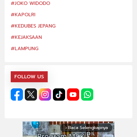
#JOKO WIDODO
#JO
#KAPOLRI
#KA
#KEDUBES JEPANG
#KE
#KEJAKSAAN
#KE
#LAMPUNG
#LA
FOLLOW US
Baca Selengkapnya
arrow_forward_ios