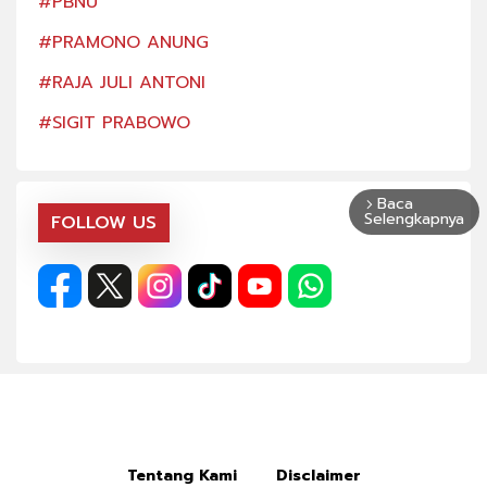
#PBNU
#PB
#PRAMONO ANUNG
#PR
#RAJA JULI ANTONI
#RA
#SIGIT PRABOWO
#SI
Baca
arrow_forward_ios
Selengkapnya
FOLLOW US
Tentang Kami
Disclaimer