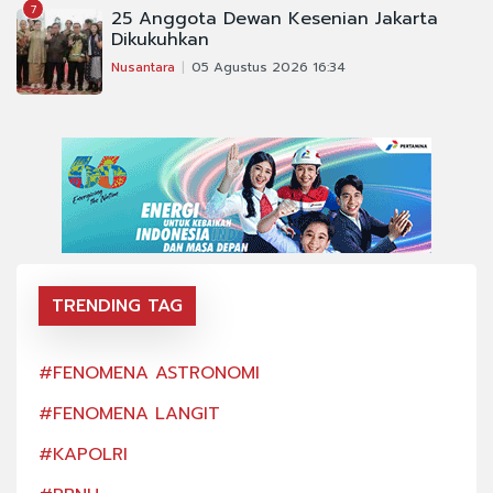
7
25 Anggota Dewan Kesenian Jakarta
Dikukuhkan
Nusantara
05 Agustus 2026 16:34
TRENDING TAG
#FENOMENA ASTRONOMI
#FE
#FENOMENA LANGIT
#FE
#KAPOLRI
#KA