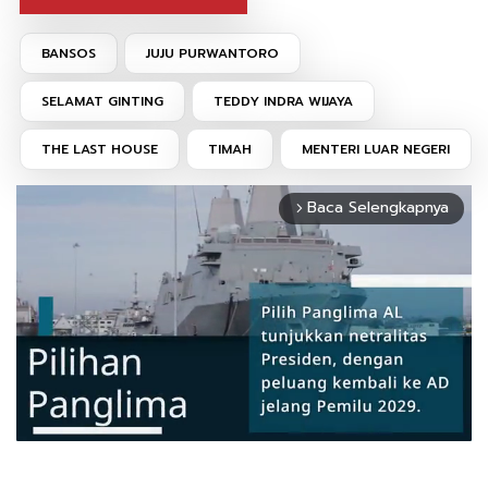
BANSOS
JUJU PURWANTORO
SELAMAT GINTING
TEDDY INDRA WIJAYA
THE LAST HOUSE
TIMAH
MENTERI LUAR NEGERI
Baca Selengkapnya
arrow_forward_ios