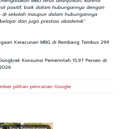
menyatakan MBG terus dilanjutkan, karena
t positif, baik dalam hubungannya dengan
an di sekolah maupun dalam hubungannya
belajar dan juga prestasi akademik".
ugaan Keracunan MBG di Rembang Tembus 299
Dongkrak Konsumsi Pemerintah 15,97 Persen di
-2026
mber pilihan pencarian Google
Baca Selengkapnya
arrow_forward_ios