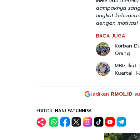
MBG dan mereka 
dampaknya sanga
tingkat kehadir
dengan motivasi 
BACA JUGA:
Korban D
Orang
MBG Ikut 
Kuartal II
Jadikan
RMOL.ID
su
EDITOR:
HANI FATUNNISA