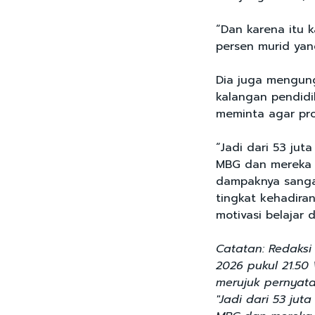
“Dan karena itu 
persen murid yan
Dia juga mengung
kalangan pendidi
meminta agar pro
“Jadi dari 53 jut
MBG dan mereka m
dampaknya sanga
tingkat kehadir
motivasi belajar 
Catatan: Redaksi 
2026 pukul 21.50
merujuk pernyat
"Jadi dari 53 ju