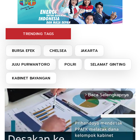
TRENDING TAGS
BURSA EFEK
CHELSEA
JAKARTA
JUJU PURWANTORO
POLRI
SELAMAT GINTING
KABINET BAYANGAN
Baca Selengkapnya
arrow_forward_ios