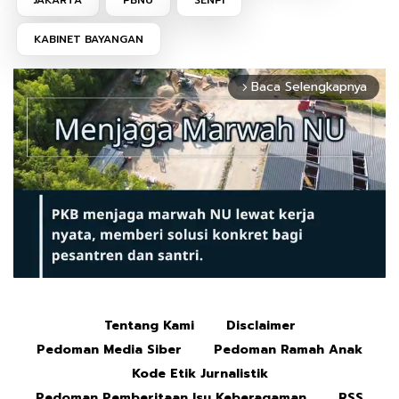
JAKARTA
PBNU
SENPI
KABINET BAYANGAN
Baca Selengkapnya
arrow_forward_ios
Tentang Kami
Disclaimer
Mute
Pedoman Media Siber
Pedoman Ramah Anak
Kode Etik Jurnalistik
Pedoman Pemberitaan Isu Keberagaman
RSS