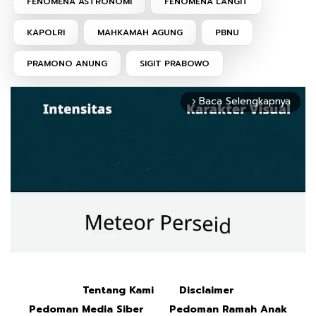
FENOMENA ASTRONOMI
FENOMENA LANGIT
KAPOLRI
MAHKAMAH AGUNG
PBNU
PRAMONO ANUNG
SIGIT PRABOWO
Baca Selengkapnya
arrow_forward_ios
Tentang Kami
Disclaimer
Mute
Pedoman Media Siber
Pedoman Ramah Anak